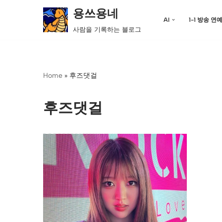
용쓰용네
AI
1-1 방송 연
콘
사람을 기록하는 블로그
텐
츠
로
Home
»
후즈댓걸
건
너
뛰
후즈댓걸
기