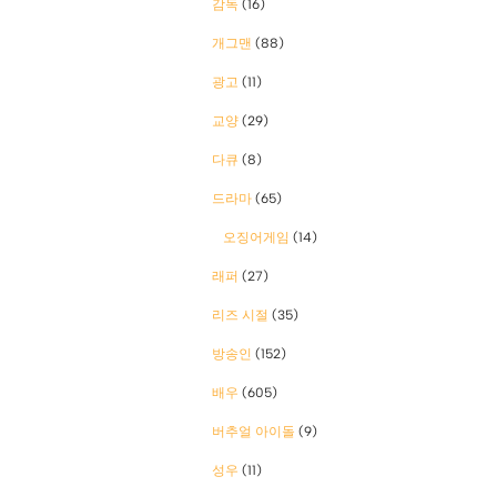
감독
(16)
개그맨
(88)
광고
(11)
교양
(29)
다큐
(8)
드라마
(65)
오징어게임
(14)
래퍼
(27)
리즈 시절
(35)
방송인
(152)
배우
(605)
버추얼 아이돌
(9)
성우
(11)