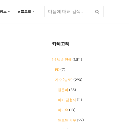
 정보
6 프로필
카테고리
1-1 방송 연예
(1,811)
PD
(7)
가수 (솔로)
(293)
권은비
(35)
비비 김형서
(11)
아이유
(18)
트로트 가수
(29)