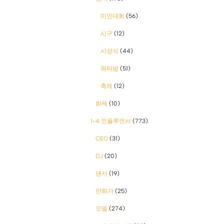
미인대회
(56)
시구
(12)
시상식
(44)
워터밤
(51)
축제
(12)
화제
(10)
1-4 인플루언서
(773)
CEO
(31)
DJ
(20)
댄서
(19)
만화가
(25)
모델
(274)