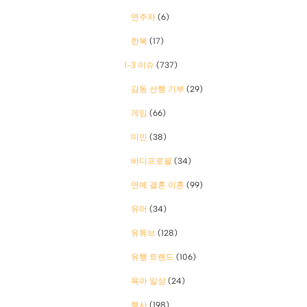
연주자
(6)
한복
(17)
1-3 이슈
(737)
감동 선행 기부
(29)
게임
(66)
미인
(38)
바디프로필
(34)
연예 결혼 이혼
(99)
유머
(34)
유튜브
(128)
유행 트렌드
(106)
육아 일상
(24)
행사
(198)