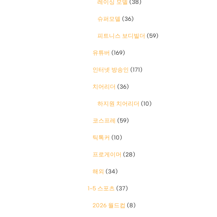
레이싱 모델
(38)
슈퍼모델
(36)
피트니스 보디빌더
(59)
유튜버
(169)
인터넷 방송인
(171)
치어리더
(36)
하지원 치어리더
(10)
코스프레
(59)
틱톡커
(10)
프로게이머
(28)
해외
(34)
1-5 스포츠
(37)
2026 월드컵
(8)