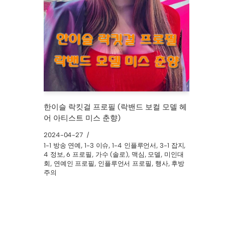
한이슬 락킷걸 프로필 (락밴드 보컬 모델 헤
어 아티스트 미스 춘향)
2024-04-27
1-1 방송 연예
,
1-3 이슈
,
1-4 인플루언서
,
3-1 잡지
,
4 정보
,
6 프로필
,
가수 (솔로)
,
맥심
,
모델
,
미인대
회
,
연예인 프로필
,
인플루언서 프로필
,
행사
,
후방
주의