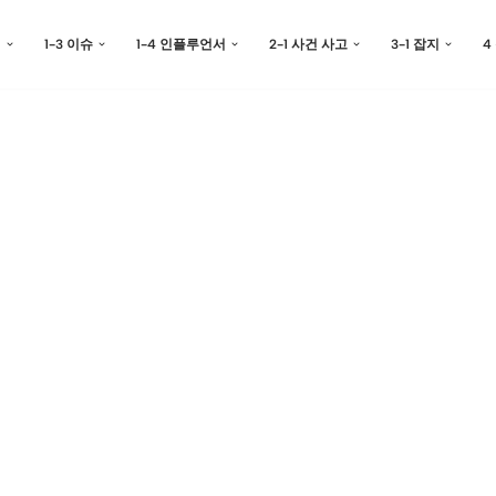
예
1-3 이슈
1-4 인플루언서
2-1 사건 사고
3-1 잡지
4