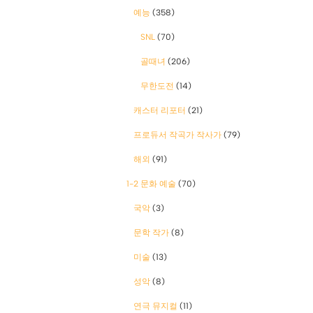
예능
(358)
SNL
(70)
골때녀
(206)
무한도전
(14)
캐스터 리포터
(21)
프로듀서 작곡가 작사가
(79)
해외
(91)
1-2 문화 예술
(70)
국악
(3)
문학 작가
(8)
미술
(13)
성악
(8)
연극 뮤지컬
(11)