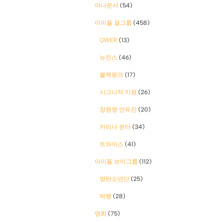
아나운서
(54)
아이돌 걸그룹
(458)
QWER
(13)
뉴진스
(46)
블랙핑크
(17)
시그니처 지원
(26)
장원영 안유진
(20)
카리나 윈터
(34)
트와이스
(41)
아이돌 보이그룹
(112)
방탄소년단
(25)
빅뱅
(28)
영화
(75)