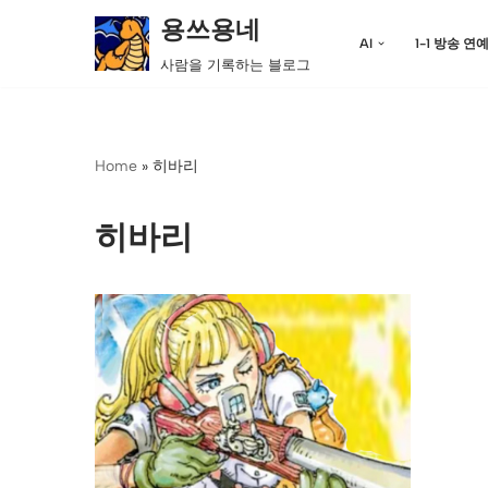
용쓰용네
AI
1-1 방송 연
콘
사람을 기록하는 블로그
텐
츠
로
Home
»
히바리
건
너
뛰
히바리
기