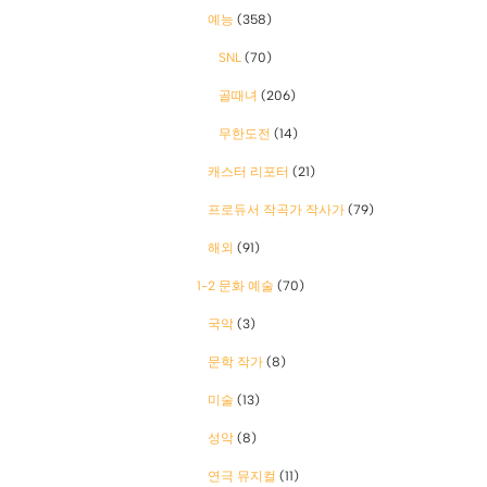
예능
(358)
SNL
(70)
골때녀
(206)
무한도전
(14)
캐스터 리포터
(21)
프로듀서 작곡가 작사가
(79)
해외
(91)
1-2 문화 예술
(70)
국악
(3)
문학 작가
(8)
미술
(13)
성악
(8)
연극 뮤지컬
(11)