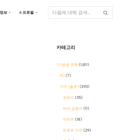
 정보
6 프로필
카테고리
1-1 방송 연예
(1,811)
PD
(7)
가수 (솔로)
(293)
권은비
(35)
비비 김형서
(11)
아이유
(18)
트로트 가수
(29)