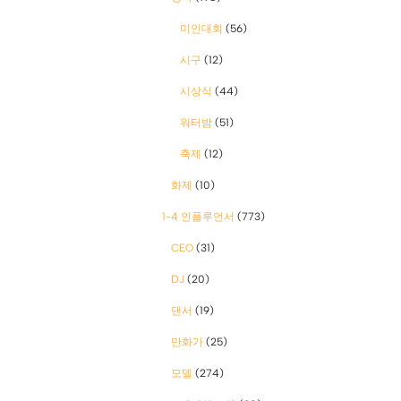
미인대회
(56)
시구
(12)
시상식
(44)
워터밤
(51)
축제
(12)
화제
(10)
1-4 인플루언서
(773)
CEO
(31)
DJ
(20)
댄서
(19)
만화가
(25)
모델
(274)