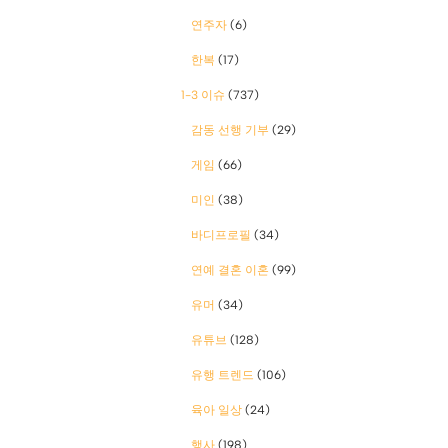
연주자
(6)
한복
(17)
1-3 이슈
(737)
감동 선행 기부
(29)
게임
(66)
미인
(38)
바디프로필
(34)
연예 결혼 이혼
(99)
유머
(34)
유튜브
(128)
유행 트렌드
(106)
육아 일상
(24)
행사
(198)