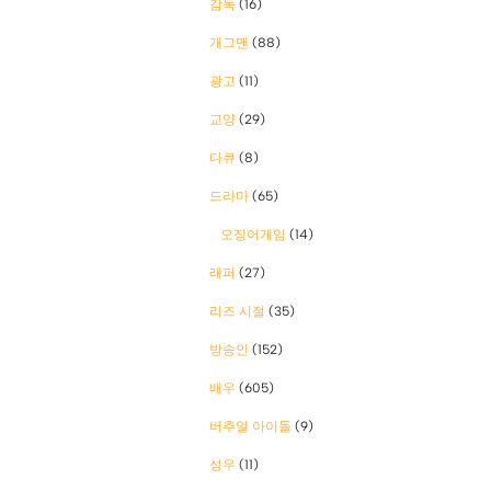
감독
(16)
개그맨
(88)
광고
(11)
교양
(29)
다큐
(8)
드라마
(65)
오징어게임
(14)
래퍼
(27)
리즈 시절
(35)
방송인
(152)
배우
(605)
버추얼 아이돌
(9)
성우
(11)