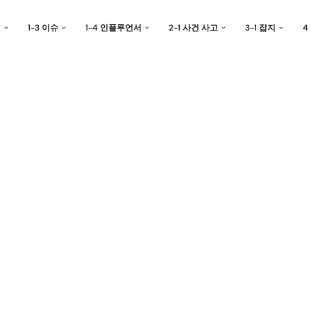
예
1-3 이슈
1-4 인플루언서
2-1 사건 사고
3-1 잡지
4