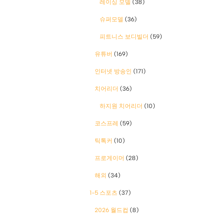
레이싱 모델
(38)
슈퍼모델
(36)
피트니스 보디빌더
(59)
유튜버
(169)
인터넷 방송인
(171)
치어리더
(36)
하지원 치어리더
(10)
코스프레
(59)
틱톡커
(10)
프로게이머
(28)
해외
(34)
1-5 스포츠
(37)
2026 월드컵
(8)