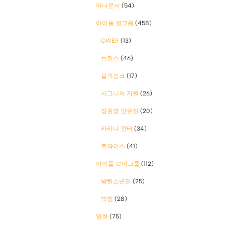
아나운서
(54)
아이돌 걸그룹
(458)
QWER
(13)
뉴진스
(46)
블랙핑크
(17)
시그니처 지원
(26)
장원영 안유진
(20)
카리나 윈터
(34)
트와이스
(41)
아이돌 보이그룹
(112)
방탄소년단
(25)
빅뱅
(28)
영화
(75)