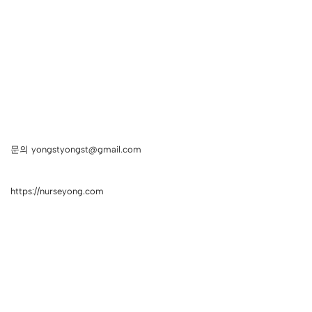
문의 yongstyongst@gmail.com
https://nurseyong.com
Neve
| Powered by
WordPress