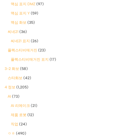
맥심 표지 DMZ
(97)
맥심 표지 Y
(59)
맥심 화보
(35)
씨네21
(36)
씨네21 표지
(26)
플렉스티비매거진
(23)
플렉스티비매거진 표지
(17)
3-2 화보
(58)
스타화보
(42)
4 정보
(1,205)
AI
(73)
AI 리메이크
(21)
제품 로봇
(12)
직업
(24)
ㅇㅎ
(490)