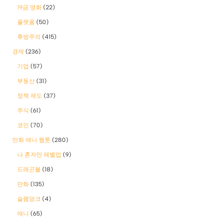
19금 영화
(22)
플랫폼
(50)
후방주의
(415)
경제
(236)
기업
(57)
부동산
(31)
정책 제도
(37)
주식
(61)
코인
(70)
만화 애니 웹툰
(280)
나 혼자만 레벨업
(9)
드래곤볼
(18)
만화
(135)
슬램덩크
(4)
애니
(65)