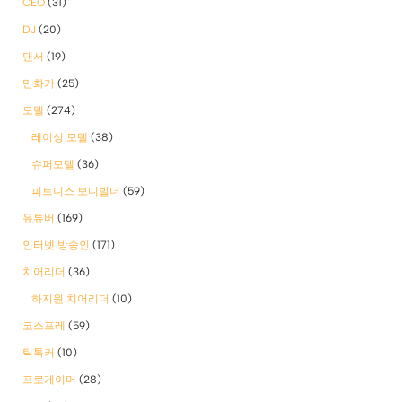
CEO
(31)
DJ
(20)
댄서
(19)
만화가
(25)
모델
(274)
레이싱 모델
(38)
슈퍼모델
(36)
피트니스 보디빌더
(59)
유튜버
(169)
인터넷 방송인
(171)
치어리더
(36)
하지원 치어리더
(10)
코스프레
(59)
틱톡커
(10)
프로게이머
(28)