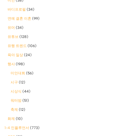
미인
(38)
바디프로필
(34)
연예 결혼 이혼
(99)
유머
(34)
유튜브
(128)
유행 트렌드
(106)
육아 일상
(24)
행사
(198)
미인대회
(56)
시구
(12)
시상식
(44)
워터밤
(51)
축제
(12)
화제
(10)
1-4 인플루언서
(773)