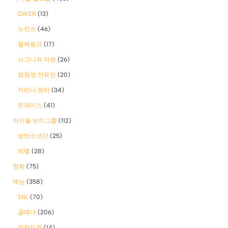
QWER
(13)
뉴진스
(46)
블랙핑크
(17)
시그니처 지원
(26)
장원영 안유진
(20)
카리나 윈터
(34)
트와이스
(41)
아이돌 보이그룹
(112)
방탄소년단
(25)
빅뱅
(28)
영화
(75)
예능
(358)
SNL
(70)
골때녀
(206)
무한도전
(14)