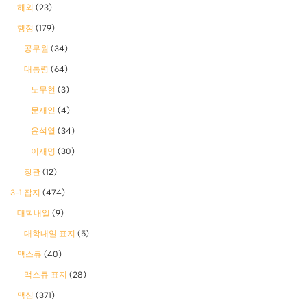
해외
(23)
행정
(179)
공무원
(34)
대통령
(64)
노무현
(3)
문재인
(4)
윤석열
(34)
이재명
(30)
장관
(12)
3-1 잡지
(474)
대학내일
(9)
대학내일 표지
(5)
맥스큐
(40)
맥스큐 표지
(28)
맥심
(371)