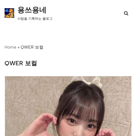
용쓰용네
콘
사람을 기록하는 블로그
텐
츠
로
건
너
Home
»
QWER 보컬
뛰
기
QWER 보컬