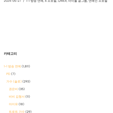
2024-05-27
1-1 방송 연예
,
6 프로필
,
QWER
,
아이돌 걸그룹
,
연예인 프로필
카테고리
1-1 방송 연예
(1,811)
PD
(7)
가수 (솔로)
(293)
권은비
(35)
비비 김형서
(11)
아이유
(18)
트로트 가수
(29)