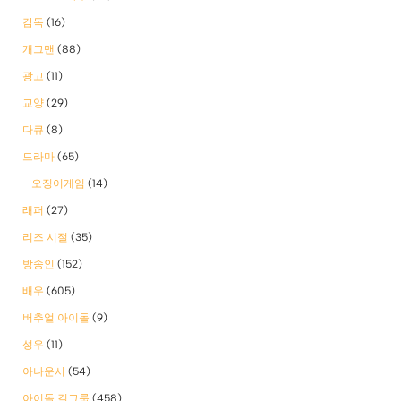
감독
(16)
개그맨
(88)
광고
(11)
교양
(29)
다큐
(8)
드라마
(65)
오징어게임
(14)
래퍼
(27)
리즈 시절
(35)
방송인
(152)
배우
(605)
버추얼 아이돌
(9)
성우
(11)
아나운서
(54)
아이돌 걸그룹
(458)