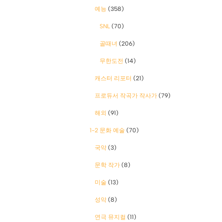
예능
(358)
SNL
(70)
골때녀
(206)
무한도전
(14)
캐스터 리포터
(21)
프로듀서 작곡가 작사가
(79)
해외
(91)
1-2 문화 예술
(70)
국악
(3)
문학 작가
(8)
미술
(13)
성악
(8)
연극 뮤지컬
(11)