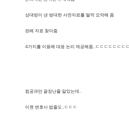
상대방이 낸 방대한 서면자료를 딸깍 요약해 줌
판례 자료 찾아줌
4가지를 이용해 대응 논리 제공해줌..ㄷㄷㄷㄷㄷㄷㄷㄷㄷ
컴공과만 끝장난줄 알았는데..
이젠 변호사 밥줄도..ㄷㄷㄷ