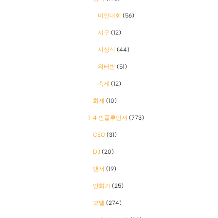
미인대회
(56)
시구
(12)
시상식
(44)
워터밤
(51)
축제
(12)
화제
(10)
1-4 인플루언서
(773)
CEO
(31)
DJ
(20)
댄서
(19)
만화가
(25)
모델
(274)