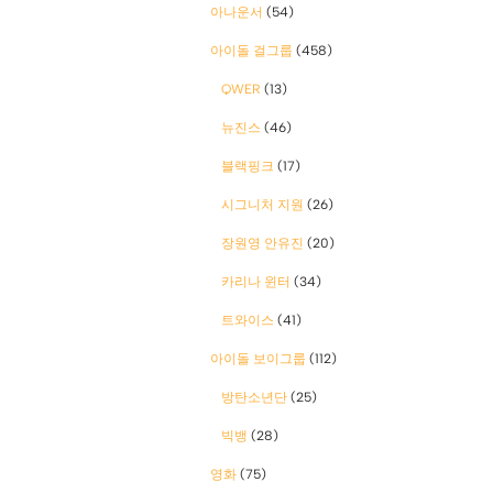
아나운서
(54)
아이돌 걸그룹
(458)
QWER
(13)
뉴진스
(46)
블랙핑크
(17)
시그니처 지원
(26)
장원영 안유진
(20)
카리나 윈터
(34)
트와이스
(41)
아이돌 보이그룹
(112)
방탄소년단
(25)
빅뱅
(28)
영화
(75)