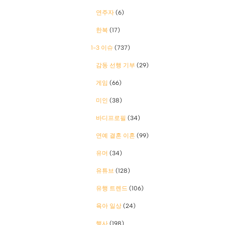
연주자
(6)
한복
(17)
1-3 이슈
(737)
감동 선행 기부
(29)
게임
(66)
미인
(38)
바디프로필
(34)
연예 결혼 이혼
(99)
유머
(34)
유튜브
(128)
유행 트렌드
(106)
육아 일상
(24)
행사
(198)