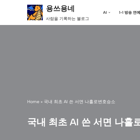
용쓰용네
AI
1-1 방송 연
콘
사람을 기록하는 블로그
텐
츠
로
건
너
뛰
기
Home
»
국내 최초 AI 쓴 서면 나홀로변호승소
국내 최초 AI 쓴 서면 나