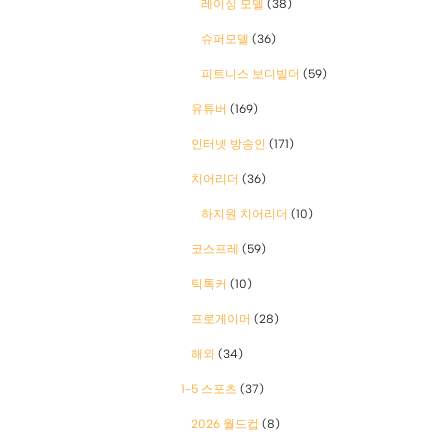
레이싱 모델
(38)
슈퍼모델
(36)
피트니스 보디빌더
(59)
유튜버
(169)
인터넷 방송인
(171)
치어리더
(36)
하지원 치어리더
(10)
코스프레
(59)
틱톡커
(10)
프로게이머
(28)
해외
(34)
1-5 스포츠
(37)
2026 월드컵
(8)