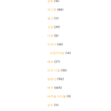
감독
(16)
개그맨
(88)
광고
(11)
교양
(29)
다큐
(8)
드라마
(65)
오징어게임
(14)
래퍼
(27)
리즈 시절
(35)
방송인
(152)
배우
(605)
버추얼 아이돌
(9)
성우
(11)