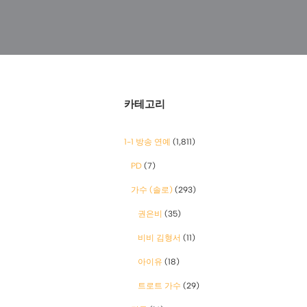
카테고리
1-1 방송 연예
(1,811)
PD
(7)
가수 (솔로)
(293)
권은비
(35)
비비 김형서
(11)
아이유
(18)
트로트 가수
(29)