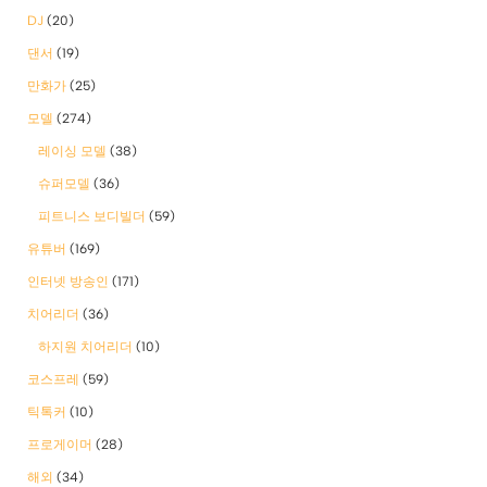
DJ
(20)
댄서
(19)
만화가
(25)
모델
(274)
레이싱 모델
(38)
슈퍼모델
(36)
피트니스 보디빌더
(59)
유튜버
(169)
인터넷 방송인
(171)
치어리더
(36)
하지원 치어리더
(10)
코스프레
(59)
틱톡커
(10)
프로게이머
(28)
해외
(34)