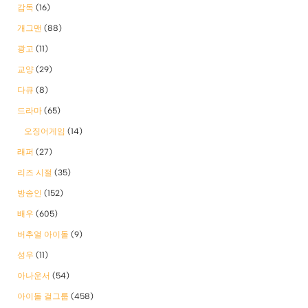
감독
(16)
개그맨
(88)
광고
(11)
교양
(29)
다큐
(8)
드라마
(65)
오징어게임
(14)
래퍼
(27)
리즈 시절
(35)
방송인
(152)
배우
(605)
버추얼 아이돌
(9)
성우
(11)
아나운서
(54)
아이돌 걸그룹
(458)