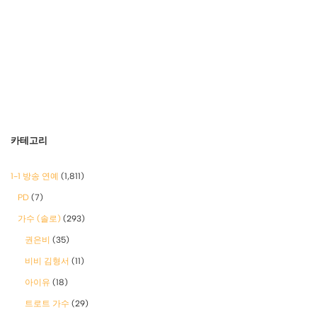
카테고리
1-1 방송 연예
(1,811)
PD
(7)
가수 (솔로)
(293)
권은비
(35)
비비 김형서
(11)
아이유
(18)
트로트 가수
(29)