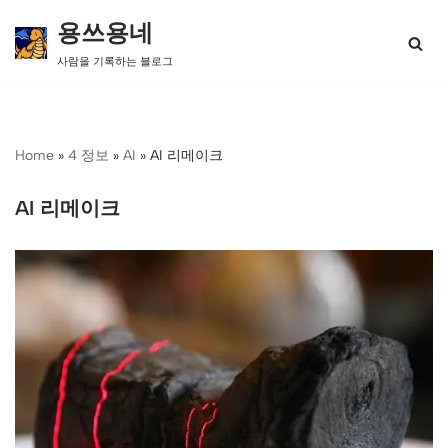
용쓰용네
콘
사람을 기록하는 블로그
텐
츠
로
건
너
Home
»
4 정보
»
AI
»
AI 리메이크
뛰
기
AI 리메이크