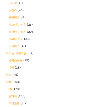
QWER
(13)
뉴진스
(46)
블랙핑크
(17)
시그니처 지원
(26)
장원영 안유진
(20)
카리나 윈터
(34)
트와이스
(41)
아이돌 보이그룹
(112)
방탄소년단
(25)
빅뱅
(28)
영화
(75)
예능
(358)
SNL
(70)
골때녀
(206)
무한도전
(14)