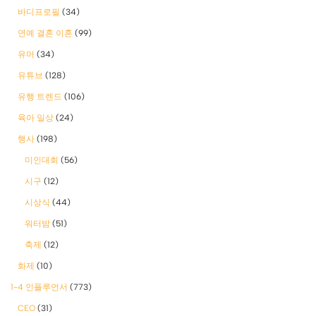
바디프로필
(34)
연예 결혼 이혼
(99)
유머
(34)
유튜브
(128)
유행 트렌드
(106)
육아 일상
(24)
행사
(198)
미인대회
(56)
시구
(12)
시상식
(44)
워터밤
(51)
축제
(12)
화제
(10)
1-4 인플루언서
(773)
CEO
(31)