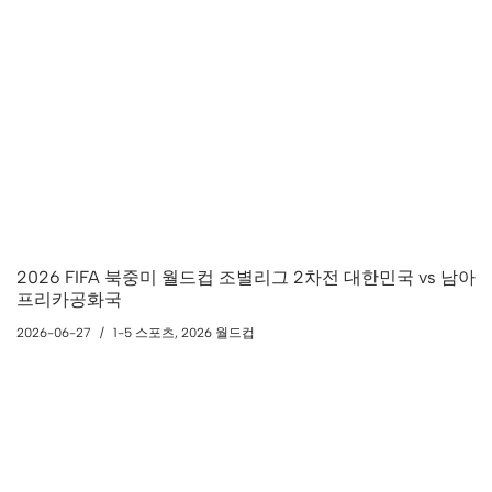
2026 FIFA 북중미 월드컵 조별리그 2차전 대한민국 vs 남아
프리카공화국
2026-06-27
1-5 스포츠
,
2026 월드컵