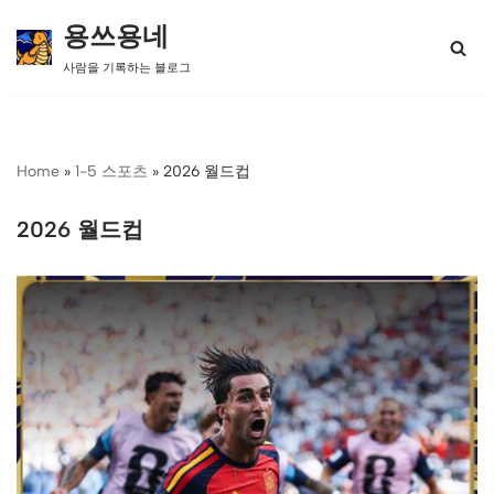
용쓰용네
콘
사람을 기록하는 블로그
텐
츠
로
건
너
Home
»
1-5 스포츠
»
2026 월드컵
뛰
기
2026 월드컵