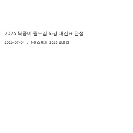
2026 북중미 월드컵 16강 대진표 완성
2026-07-04
1-5 스포츠
,
2026 월드컵