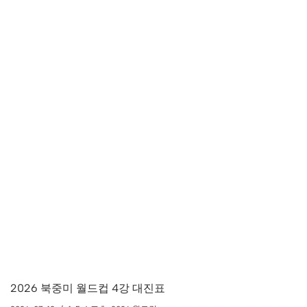
2026 북중미 월드컵 4강 대진표