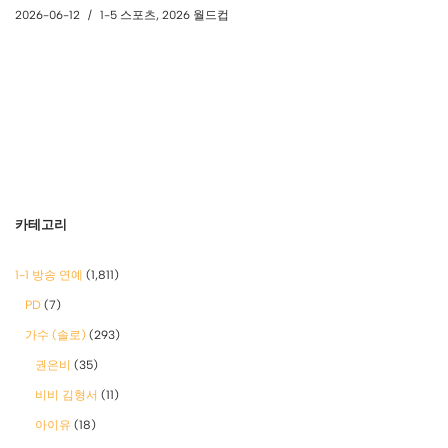
2026-06-12
1-5 스포츠
,
2026 월드컵
카테고리
1-1 방송 연예
(1,811)
PD
(7)
가수 (솔로)
(293)
권은비
(35)
비비 김형서
(11)
아이유
(18)