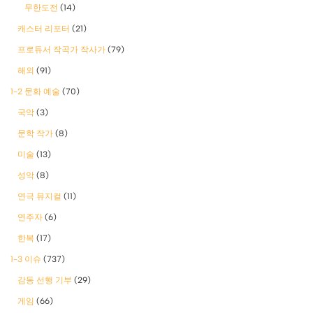
무한도전
(14)
캐스터 리포터
(21)
프로듀서 작곡가 작사가
(79)
해외
(91)
1-2 문화 예술
(70)
국악
(3)
문학 작가
(8)
미술
(13)
성악
(8)
연극 뮤지컬
(11)
연주자
(6)
한복
(17)
1-3 이슈
(737)
감동 선행 기부
(29)
게임
(66)