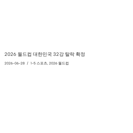
2026 월드컵 대한민국 32강 탈락 확정
2026-06-28
1-5 스포츠
,
2026 월드컵