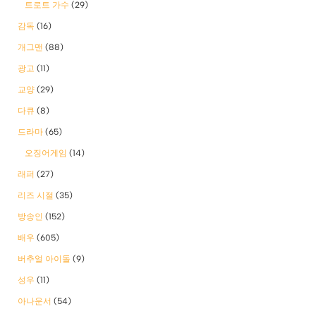
트로트 가수
(29)
감독
(16)
개그맨
(88)
광고
(11)
교양
(29)
다큐
(8)
드라마
(65)
오징어게임
(14)
래퍼
(27)
리즈 시절
(35)
방송인
(152)
배우
(605)
버추얼 아이돌
(9)
성우
(11)
아나운서
(54)