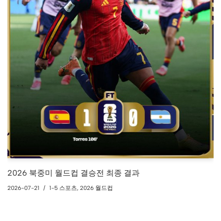
2026 북중미 월드컵 결승전 최종 결과
2026-07-21
1-5 스포츠
,
2026 월드컵